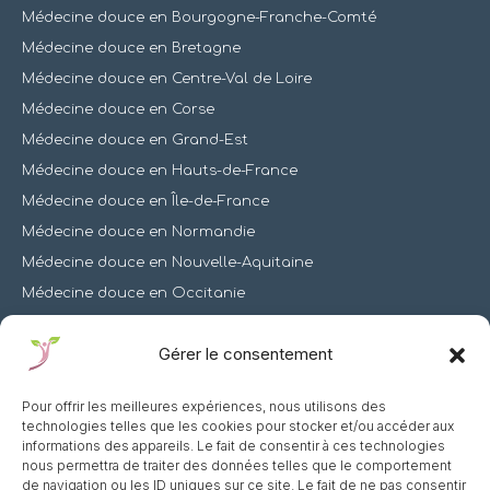
Médecine douce en Bourgogne-Franche-Comté
Médecine douce en Bretagne
Médecine douce en Centre-Val de Loire
Médecine douce en Corse
Médecine douce en Grand-Est
Médecine douce en Hauts-de-France
Médecine douce en Île-de-France
Médecine douce en Normandie
Médecine douce en Nouvelle-Aquitaine
Médecine douce en Occitanie
Médecine douce en Pays de la Loire
Gérer le consentement
Médecine douce en Provence-Alpes-Côte d’Azur
Mentions légales
Pour offrir les meilleures expériences, nous utilisons des
technologies telles que les cookies pour stocker et/ou accéder aux
Nous contacter
informations des appareils. Le fait de consentir à ces technologies
nous permettra de traiter des données telles que le comportement
de navigation ou les ID uniques sur ce site. Le fait de ne pas consentir